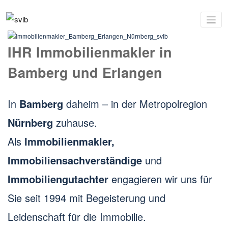
Springe
zum
Ihr
svib
Inhalt
Sachverstä
und
Immobilie
IHR Immobilienmakler in
Bamberg und Erlan­gen
In
Bamberg
daheim – in der Metropolregion
Nürnberg
zuhause.
Als
Immobilienmakler,
Immobiliensachverständige
und
Immobiliengutachter
engagieren wir uns für
Sie seit 1994 mit Begeisterung und
Leidenschaft für die Immobilie.