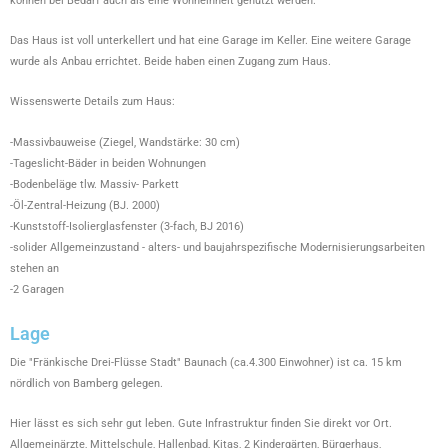
können bei Bedarf auch als eine Wohneinheit genutzt werden.
Das Haus ist voll unterkellert und hat eine Garage im Keller. Eine weitere Garage
wurde als Anbau errichtet. Beide haben einen Zugang zum Haus.
Wissenswerte Details zum Haus:
-Massivbauweise (Ziegel, Wandstärke: 30 cm)
-Tageslicht-Bäder in beiden Wohnungen
-Bodenbeläge tlw. Massiv- Parkett
-Öl-Zentral-Heizung (BJ. 2000)
-Kunststoff-Isolierglasfenster (3-fach, BJ 2016)
-solider Allgemeinzustand - alters- und baujahrspezifische Modernisierungsarbeiten
stehen an
-2 Garagen
Lage
Die "Fränkische Drei-Flüsse Stadt" Baunach (ca.4.300 Einwohner) ist ca. 15 km
nördlich von Bamberg gelegen.
Hier lässt es sich sehr gut leben. Gute Infrastruktur finden Sie direkt vor Ort.
Allgemeinärzte, Mittelschule, Hallenbad, Kitas, 2 Kindergärten, Bürgerhaus,