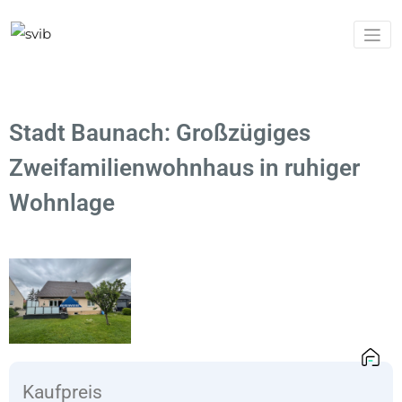
Ihr
svib
Sachverstä
und
Immobilien
Stadt Baunach: Großzügiges
Zweifamilienwohnhaus in ruhiger
Wohnlage
Kaufpreis