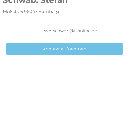
Schwab, Stefan
Mußstr.16 96047 Bamberg
E-Mail direkt
svb-schwab@t-online.de
Kontakt aufnehmen