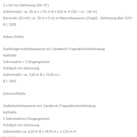
2 x SD mit Dämmung (DN 10°)
Außenmaße: ca. 55 m L x 35 m B x 4,50 m H (SD + ca. 1,60 m)
Bürotrakt (EG+OG ca. 35 m x 5 m) in Massivbauweise (Ziegel) - Beheizung über ÖZH
BJ: 2000
Anbau (Halle)
Stahlträgerskelettbauweise mit Sandwich/Trapezblechverkleidung
Kalthalle
Sektionaltor + 2 Eingangstüren
Pultdach mit Dämmung
Außenmaße: ca. 5,50 m B x 10,00 m L
BJ: 2002
Unterstellhalle:
Stahlskelettbauweise mit Sandwich/Trapezblechverkleidung
Kalthalle
2 Sektionaltore/Eingangstüren
Pultdach mit Dämmung
Außenmaße ca. 6,20 m B x 18,30 m L x 3,20 m H