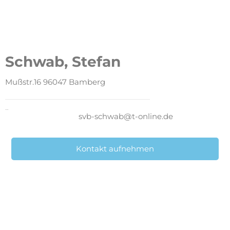
Schwab, Stefan
Mußstr.16 96047 Bamberg
E-Mail direkt
svb-schwab@t-online.de
Kontakt aufnehmen