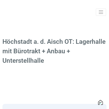
Ihr
svib
Sachverstä
und
Immobilien
Höchstadt a. d. Aisch OT: Lagerhalle
mit Bürotrakt + Anbau +
Unterstellhalle