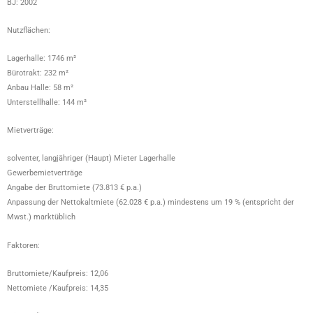
BJ: 2002
Nutzflächen:
Lagerhalle: 1746 m²
Bürotrakt: 232 m²
Anbau Halle: 58 m²
Unterstellhalle: 144 m²
Mietverträge:
solventer, langjähriger (Haupt) Mieter Lagerhalle
Gewerbemietverträge
Angabe der Bruttomiete (73.813 € p.a.)
Anpassung der Nettokaltmiete (62.028 € p.a.) mindestens um 19 % (entspricht der
Mwst.) marktüblich
Faktoren:
Bruttomiete/Kaufpreis: 12,06
Nettomiete /Kaufpreis: 14,35