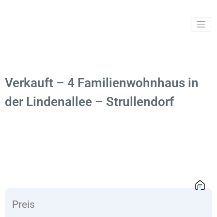
Ihr
svib
Sachverstä
und
Immobilien
Verkauft – 4 Familienwohnhaus in
der Lindenallee – Strullendorf
Preis