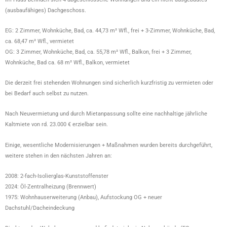
(ausbaufähiges) Dachgeschoss.
EG: 2 Zimmer, Wohnküche, Bad, ca. 44,73 m² Wfl., frei + 3-Zimmer, Wohnküche, Bad,
ca. 68,47 m² Wfl., vermietet
OG: 3 Zimmer, Wohnküche, Bad, ca. 55,78 m² Wfl., Balkon, frei + 3 Zimmer,
Wohnküche, Bad ca. 68 m² Wfl., Balkon, vermietet
Die derzeit frei stehenden Wohnungen sind sicherlich kurzfristig zu vermieten oder
bei Bedarf auch selbst zu nutzen.
Nach Neuvermietung und durch Mietanpassung sollte eine nachhaltige jährliche
Kaltmiete von rd. 23.000 € erzielbar sein.
Einige, wesentliche Modernisierungen + Maßnahmen wurden bereits durchgeführt,
weitere stehen in den nächsten Jahren an:
2008: 2-fach-Isolierglas-Kunststoffenster
2024: Öl-Zentralheizung (Brennwert)
1975: Wohnhauserweiterung (Anbau), Aufstockung OG + neuer
Dachstuhl/Dacheindeckung