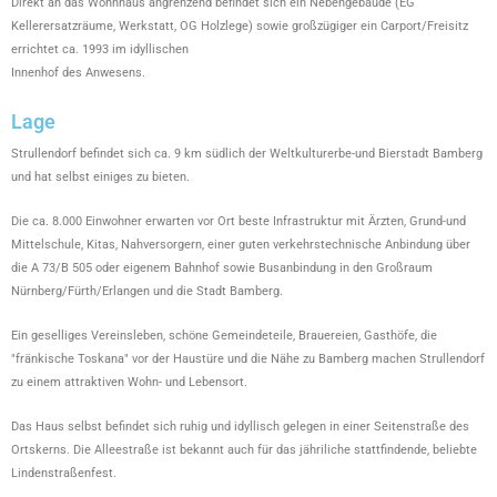
Direkt an das Wohnhaus angrenzend befindet sich ein Nebengebäude (EG
Kellerersatzräume, Werkstatt, OG Holzlege) sowie großzügiger ein Carport/Freisitz
errichtet ca. 1993 im idyllischen
Innenhof des Anwesens.
Lage
Strullendorf befindet sich ca. 9 km südlich der Weltkulturerbe-und Bierstadt Bamberg
und hat selbst einiges zu bieten.
Die ca. 8.000 Einwohner erwarten vor Ort beste Infrastruktur mit Ärzten, Grund-und
Mittelschule, Kitas, Nahversorgern, einer guten verkehrstechnische Anbindung über
die A 73/B 505 oder eigenem Bahnhof sowie Busanbindung in den Großraum
Nürnberg/Fürth/Erlangen und die Stadt Bamberg.
Ein geselliges Vereinsleben, schöne Gemeindeteile, Brauereien, Gasthöfe, die
"fränkische Toskana" vor der Haustüre und die Nähe zu Bamberg machen Strullendorf
zu einem attraktiven Wohn- und Lebensort.
Das Haus selbst befindet sich ruhig und idyllisch gelegen in einer Seitenstraße des
Ortskerns. Die Alleestraße ist bekannt auch für das jähriliche stattfindende, beliebte
Lindenstraßenfest.