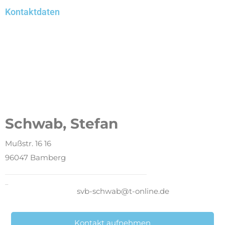
Kontaktdaten
Schwab, Stefan
Mußstr. 16 16
96047 Bamberg
E-Mail direkt
svb-schwab@t-online.de
Kontakt aufnehmen